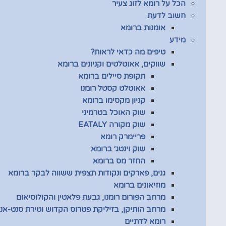
הכל על רומא לזוג צעיר
חשוב לדעת
אומנות ברומא
מידע
טיפים מה כדאי לראות?
שווקים, אאוטלטים וקניונים ברומא
תקופת סיילים ברומא
אאוטלט קסטל רומנו
קניון מקסימו ברומא
שוק האוכל בטרמיני
שוק מקורה EATALY
פריימרק רומא
שוק וינטג׳ ברומא
החזר מס ברומא
גנים, פארקים ונקודות תצפית ששווה לבקר ברומא
מוזיאונים ברומא
מרחב הפורום רומנו, גבעת פלאטין והקולוסיאום
מרחב הותיקן, בזיליקת פטרוס הקדוש וטירת סנט-אנג
רומא לדתיים