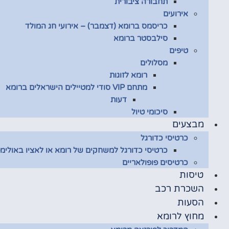
תחבורה ציבורית
אירועים
כריסמס ברומא (דצמבר) – אירועי חג המולד
סילבסטר ברומא
טיפים
מסלולים
רומא לזוגות
מתחם VIP סודי למטיילים הישראלים ברומא
דעות
סיכומי טיול
מבצעים
כרטיסי כדורגל
כרטיסי כדורגל למשחקים של רומא או לאציו באולימפ
כרטיסים פופולאריים
טיסות
השכרת רכב
הסעות
מחוץ לרומא