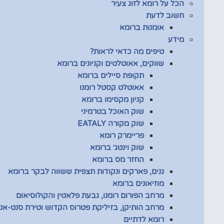
הכל על רומא לזוג צעיר
חשוב לדעת
אומנות ברומא
מידע
טיפים מה כדאי לראות?
שווקים, אאוטלטים וקניונים ברומא
תקופת סיילים ברומא
אאוטלט קסטל רומנו
קניון מקסימו ברומא
שוק האוכל בטרמיני
שוק מקורה EATALY
פריימרק רומא
שוק וינטג׳ ברומא
החזר מס ברומא
גנים, פארקים ונקודות תצפית ששווה לבקר ברומא
מוזיאונים ברומא
מרחב הפורום רומנו, גבעת פלאטין והקולוסיאום
מרחב הותיקן, בזיליקת פטרוס הקדוש וטירת סנט-אנג
רומא לדתיים