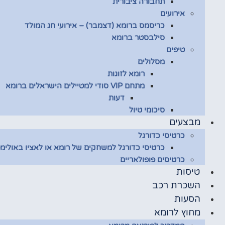
תחבורה ציבורית
אירועים
כריסמס ברומא (דצמבר) – אירועי חג המולד
סילבסטר ברומא
טיפים
מסלולים
רומא לזוגות
מתחם VIP סודי למטיילים הישראלים ברומא
דעות
סיכומי טיול
מבצעים
כרטיסי כדורגל
כרטיסי כדורגל למשחקים של רומא או לאציו באולימפ
כרטיסים פופולאריים
טיסות
השכרת רכב
הסעות
מחוץ לרומא