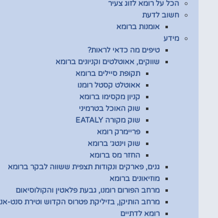
הכל על רומא לזוג צעיר
חשוב לדעת
אומנות ברומא
מידע
טיפים מה כדאי לראות?
שווקים, אאוטלטים וקניונים ברומא
תקופת סיילים ברומא
אאוטלט קסטל רומנו
קניון מקסימו ברומא
שוק האוכל בטרמיני
שוק מקורה EATALY
פריימרק רומא
שוק וינטג׳ ברומא
החזר מס ברומא
גנים, פארקים ונקודות תצפית ששווה לבקר ברומא
מוזיאונים ברומא
מרחב הפורום רומנו, גבעת פלאטין והקולוסיאום
מרחב הותיקן, בזיליקת פטרוס הקדוש וטירת סנט-אנג
רומא לדתיים