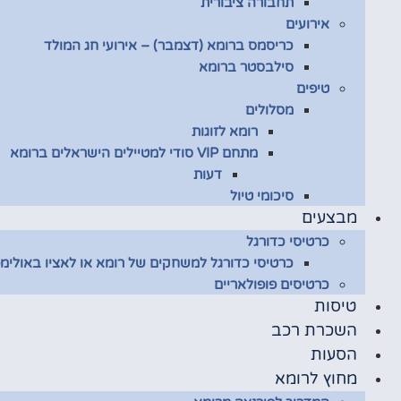
תחבורה ציבורית
אירועים
כריסמס ברומא (דצמבר) – אירועי חג המולד
סילבסטר ברומא
טיפים
מסלולים
רומא לזוגות
מתחם VIP סודי למטיילים הישראלים ברומא
דעות
סיכומי טיול
מבצעים
כרטיסי כדורגל
כרטיסי כדורגל למשחקים של רומא או לאציו באולימפ
כרטיסים פופולאריים
טיסות
השכרת רכב
הסעות
מחוץ לרומא