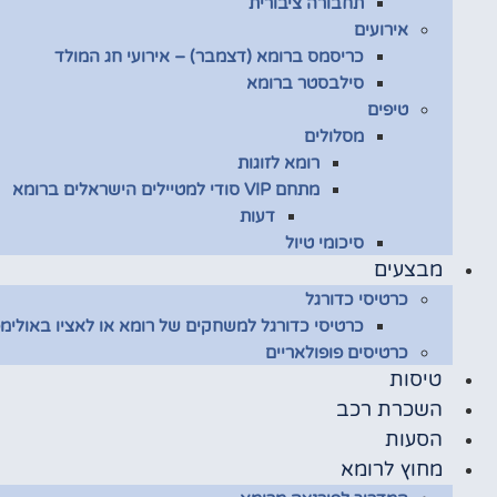
תחבורה ציבורית
אירועים
כריסמס ברומא (דצמבר) – אירועי חג המולד
סילבסטר ברומא
טיפים
מסלולים
רומא לזוגות
מתחם VIP סודי למטיילים הישראלים ברומא
דעות
סיכומי טיול
מבצעים
כרטיסי כדורגל
כרטיסי כדורגל למשחקים של רומא או לאציו באולימפ
כרטיסים פופולאריים
טיסות
השכרת רכב
הסעות
מחוץ לרומא