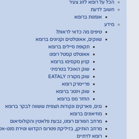
הכל על רומא לזוג צעיר
חשוב לדעת
אומנות ברומא
מידע
טיפים מה כדאי לראות?
שווקים, אאוטלטים וקניונים ברומא
תקופת סיילים ברומא
אאוטלט קסטל רומנו
קניון מקסימו ברומא
שוק האוכל בטרמיני
שוק מקורה EATALY
פריימרק רומא
שוק וינטג׳ ברומא
החזר מס ברומא
גנים, פארקים ונקודות תצפית ששווה לבקר ברומא
מוזיאונים ברומא
מרחב הפורום רומנו, גבעת פלאטין והקולוסיאום
מרחב הותיקן, בזיליקת פטרוס הקדוש וטירת סנט-אנג
רומא לדתיים