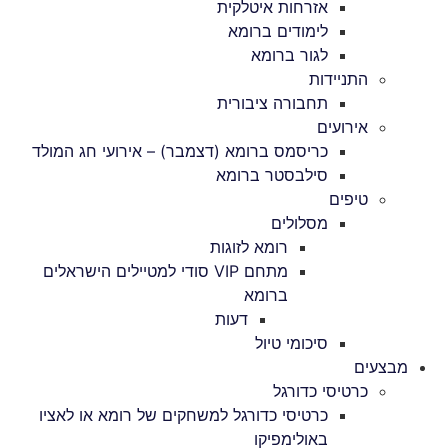
אזרחות איטלקית
לימודים ברומא
לגור ברומא
התניידות
תחבורה ציבורית
אירועים
כריסמס ברומא (דצמבר) – אירועי חג המולד
סילבסטר ברומא
טיפים
מסלולים
רומא לזוגות
מתחם VIP סודי למטיילים הישראלים
ברומא
דעות
סיכומי טיול
מבצעים
כרטיסי כדורגל
כרטיסי כדורגל למשחקים של רומא או לאציו
באולימפיקו