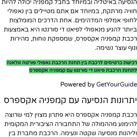
הנסיעה באיטליה ובמיוחד בחבל קמפניה יכולה להיות
חוויה מרתקת, במיוחד אם אתם מטיילים בין נאפולי
לחופי אמלפי המדהימים. אחת הדרכים המומלצות
ביותר להגיע מנאפולי לפיאנו די סורנטו היא באמצעות
רכבת קמפניה אקספרס, שמספקת נוחות, מהירות
ונוף עוצר נשימה.
רכישת כרטיסים לרכבת בין תחנת הרכבת נאפולי פורטה נולאנה
לתחנת הרכבת פיאנו די סורנטו עם קמפניה אקספרס
Powered by
GetYourGuide
יתרונות הנסיעה עם קמפניה אקספרס
רכבת קמפניה אקספרס היא פתרון מצוין למי שרוצה
להימנע מההמולה של התחבורה הציבורית המקומית
וליהנות מנסיעה שקטה ונעימה. הרכבת מחברת בין