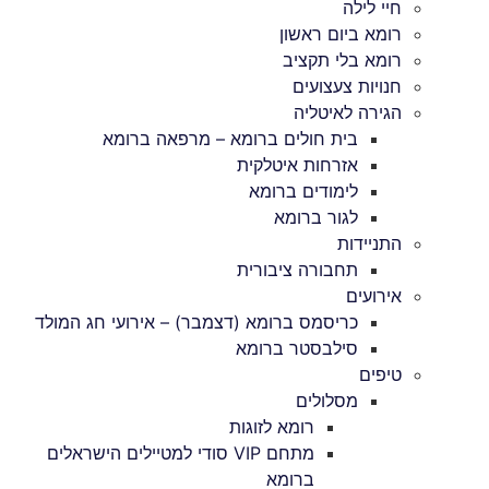
חיי לילה
רומא ביום ראשון
רומא בלי תקציב
חנויות צעצועים
הגירה לאיטליה
בית חולים ברומא – מרפאה ברומא
אזרחות איטלקית
לימודים ברומא
לגור ברומא
התניידות
תחבורה ציבורית
אירועים
כריסמס ברומא (דצמבר) – אירועי חג המולד
סילבסטר ברומא
טיפים
מסלולים
רומא לזוגות
מתחם VIP סודי למטיילים הישראלים
ברומא