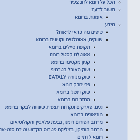
הכל על רומא לזוג צעיר
חשוב לדעת
אומנות ברומא
מידע
טיפים מה כדאי לראות?
שווקים, אאוטלטים וקניונים ברומא
תקופת סיילים ברומא
אאוטלט קסטל רומנו
קניון מקסימו ברומא
שוק האוכל בטרמיני
שוק מקורה EATALY
פריימרק רומא
שוק וינטג׳ ברומא
החזר מס ברומא
גנים, פארקים ונקודות תצפית ששווה לבקר ברומא
מוזיאונים ברומא
מרחב הפורום רומנו, גבעת פלאטין והקולוסיאום
מרחב הותיקן, בזיליקת פטרוס הקדוש וטירת סנט-אנג
רומא לדתיים