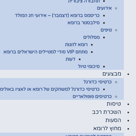
תחבורה ציבורית
אירועים
כריסמס ברומא (דצמבר) – אירועי חג המולד
סילבסטר ברומא
טיפים
מסלולים
רומא לזוגות
מתחם VIP סודי למטיילים הישראלים ברומא
דעות
סיכומי טיול
מבצעים
כרטיסי כדורגל
כרטיסי כדורגל למשחקים של רומא או לאציו באולימפ
כרטיסים פופולאריים
טיסות
השכרת רכב
הסעות
מחוץ לרומא