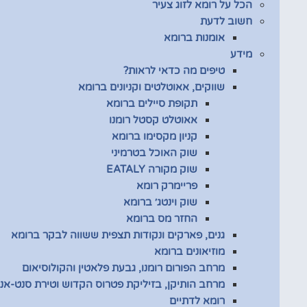
הכל על רומא לזוג צעיר
חשוב לדעת
אומנות ברומא
מידע
טיפים מה כדאי לראות?
שווקים, אאוטלטים וקניונים ברומא
תקופת סיילים ברומא
אאוטלט קסטל רומנו
קניון מקסימו ברומא
שוק האוכל בטרמיני
שוק מקורה EATALY
פריימרק רומא
שוק וינטג׳ ברומא
החזר מס ברומא
גנים, פארקים ונקודות תצפית ששווה לבקר ברומא
מוזיאונים ברומא
מרחב הפורום רומנו, גבעת פלאטין והקולוסיאום
מרחב הותיקן, בזיליקת פטרוס הקדוש וטירת סנט-אנג
רומא לדתיים