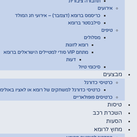
תחבורה ציבורית
אירועים
כריסמס ברומא (דצמבר) – אירועי חג המולד
סילבסטר ברומא
טיפים
מסלולים
רומא לזוגות
מתחם VIP סודי למטיילים הישראלים ברומא
דעות
סיכומי טיול
מבצעים
כרטיסי כדורגל
כרטיסי כדורגל למשחקים של רומא או לאציו באולימפ
כרטיסים פופולאריים
טיסות
השכרת רכב
הסעות
מחוץ לרומא