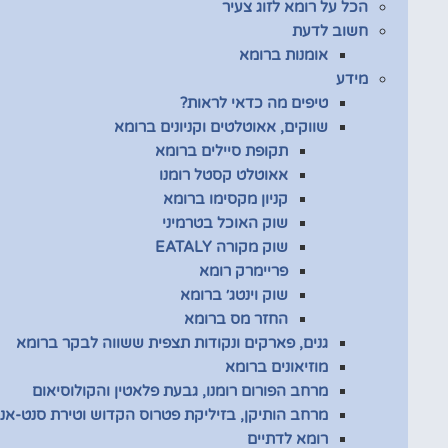
הכל על רומא לזוג צעיר
חשוב לדעת
אומנות ברומא
מידע
טיפים מה כדאי לראות?
שווקים, אאוטלטים וקניונים ברומא
תקופת סיילים ברומא
אאוטלט קסטל רומנו
קניון מקסימו ברומא
שוק האוכל בטרמיני
שוק מקורה EATALY
פריימרק רומא
שוק וינטג׳ ברומא
החזר מס ברומא
גנים, פארקים ונקודות תצפית ששווה לבקר ברומא
מוזיאונים ברומא
מרחב הפורום רומנו, גבעת פלאטין והקולוסיאום
מרחב הותיקן, בזיליקת פטרוס הקדוש וטירת סנט-אנג
רומא לדתיים