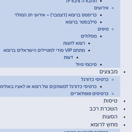
תחבורה ציבורית
אירועים
כריסמס ברומא (דצמבר) – אירועי חג המולד
סילבסטר ברומא
טיפים
מסלולים
רומא לזוגות
מתחם VIP סודי למטיילים הישראלים ברומא
דעות
סיכומי טיול
מבצעים
כרטיסי כדורגל
כרטיסי כדורגל למשחקים של רומא או לאציו באולימפ
כרטיסים פופולאריים
טיסות
השכרת רכב
הסעות
מחוץ לרומא