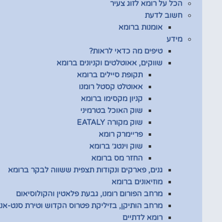
הכל על רומא לזוג צעיר
חשוב לדעת
אומנות ברומא
מידע
טיפים מה כדאי לראות?
שווקים, אאוטלטים וקניונים ברומא
תקופת סיילים ברומא
אאוטלט קסטל רומנו
קניון מקסימו ברומא
שוק האוכל בטרמיני
שוק מקורה EATALY
פריימרק רומא
שוק וינטג׳ ברומא
החזר מס ברומא
גנים, פארקים ונקודות תצפית ששווה לבקר ברומא
מוזיאונים ברומא
מרחב הפורום רומנו, גבעת פלאטין והקולוסיאום
מרחב הותיקן, בזיליקת פטרוס הקדוש וטירת סנט-אנג
רומא לדתיים