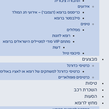
תחבורה ציבורית
אירועים
כריסמס ברומא (דצמבר) – אירועי חג המולד
סילבסטר ברומא
טיפים
מסלולים
רומא לזוגות
מתחם VIP סודי למטיילים הישראלים ברומא
דעות
סיכומי טיול
מבצעים
כרטיסי כדורגל
כרטיסי כדורגל למשחקים של רומא או לאציו באולימפ
כרטיסים פופולאריים
טיסות
השכרת רכב
הסעות
מחוץ לרומא