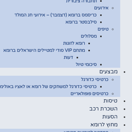
תחבורה ציבורית
אירועים
כריסמס ברומא (דצמבר) – אירועי חג המולד
סילבסטר ברומא
טיפים
מסלולים
רומא לזוגות
מתחם VIP סודי למטיילים הישראלים ברומא
דעות
סיכומי טיול
מבצעים
כרטיסי כדורגל
כרטיסי כדורגל למשחקים של רומא או לאציו באולימפ
כרטיסים פופולאריים
טיסות
השכרת רכב
הסעות
מחוץ לרומא