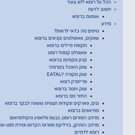
הכל על רומא לזוג צעיר
חשוב לדעת
אומנות ברומא
מידע
טיפים מה כדאי לראות?
שווקים, אאוטלטים וקניונים ברומא
תקופת סיילים ברומא
אאוטלט קסטל רומנו
קניון מקסימו ברומא
שוק האוכל בטרמיני
שוק מקורה EATALY
פריימרק רומא
שוק וינטג׳ ברומא
החזר מס ברומא
גנים, פארקים ונקודות תצפית ששווה לבקר ברומא
מוזיאונים ברומא
מרחב הפורום רומנו, גבעת פלאטין והקולוסיאום
מרחב הותיקן, בזיליקת פטרוס הקדוש וטירת סנט-אנג
רומא לדתיים