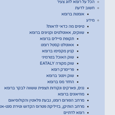
הכל על רומא לזוג צעיר
חשוב לדעת
אומנות ברומא
מידע
טיפים מה כדאי לראות?
שווקים, אאוטלטים וקניונים ברומא
תקופת סיילים ברומא
אאוטלט קסטל רומנו
קניון מקסימו ברומא
שוק האוכל בטרמיני
שוק מקורה EATALY
פריימרק רומא
שוק וינטג׳ ברומא
החזר מס ברומא
גנים, פארקים ונקודות תצפית ששווה לבקר ברומא
מוזיאונים ברומא
מרחב הפורום רומנו, גבעת פלאטין והקולוסיאום
מרחב הותיקן, בזיליקת פטרוס הקדוש וטירת סנט-אנג
רומא לדתיים