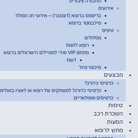
תחבורה ציבורית
אירועים
כריסמס ברומא (דצמבר) – אירועי חג המולד
סילבסטר ברומא
טיפים
מסלולים
רומא לזוגות
מתחם VIP סודי למטיילים הישראלים ברומא
דעות
סיכומי טיול
מבצעים
כרטיסי כדורגל
כרטיסי כדורגל למשחקים של רומא או לאציו באולימפ
כרטיסים פופולאריים
טיסות
השכרת רכב
הסעות
מחוץ לרומא