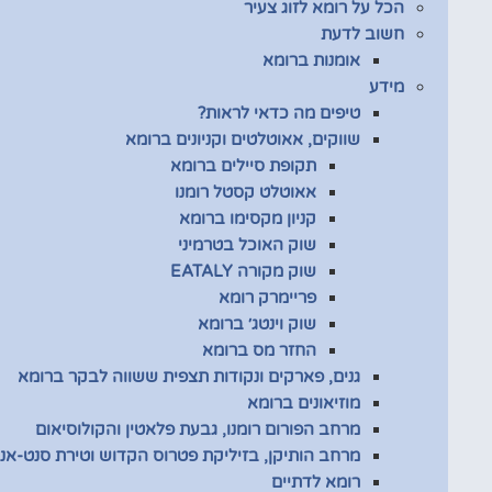
הכל על רומא לזוג צעיר
חשוב לדעת
אומנות ברומא
מידע
טיפים מה כדאי לראות?
שווקים, אאוטלטים וקניונים ברומא
תקופת סיילים ברומא
אאוטלט קסטל רומנו
קניון מקסימו ברומא
שוק האוכל בטרמיני
שוק מקורה EATALY
פריימרק רומא
שוק וינטג׳ ברומא
החזר מס ברומא
גנים, פארקים ונקודות תצפית ששווה לבקר ברומא
מוזיאונים ברומא
מרחב הפורום רומנו, גבעת פלאטין והקולוסיאום
מרחב הותיקן, בזיליקת פטרוס הקדוש וטירת סנט-אנג
רומא לדתיים