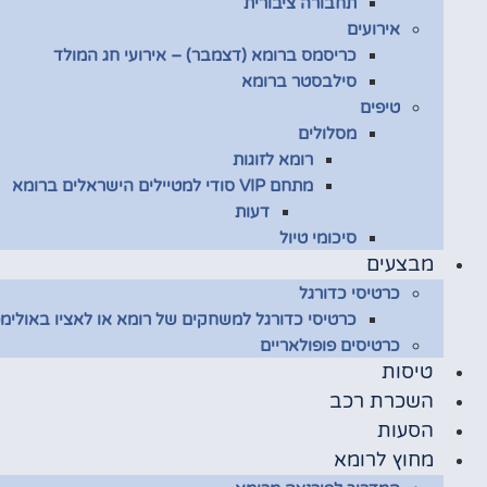
תחבורה ציבורית
אירועים
כריסמס ברומא (דצמבר) – אירועי חג המולד
סילבסטר ברומא
טיפים
מסלולים
רומא לזוגות
מתחם VIP סודי למטיילים הישראלים ברומא
דעות
סיכומי טיול
מבצעים
כרטיסי כדורגל
כרטיסי כדורגל למשחקים של רומא או לאציו באולימפ
כרטיסים פופולאריים
טיסות
השכרת רכב
הסעות
מחוץ לרומא