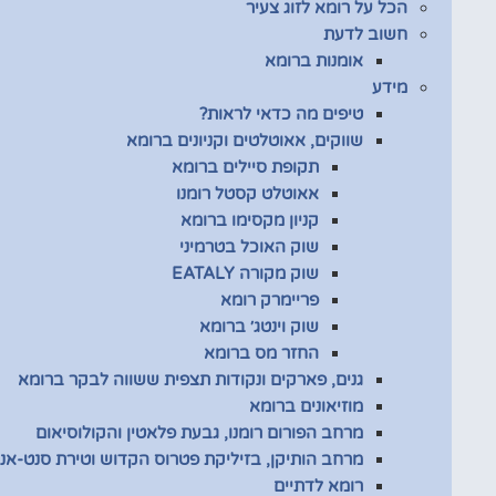
הכל על רומא לזוג צעיר
חשוב לדעת
אומנות ברומא
מידע
טיפים מה כדאי לראות?
שווקים, אאוטלטים וקניונים ברומא
תקופת סיילים ברומא
אאוטלט קסטל רומנו
קניון מקסימו ברומא
שוק האוכל בטרמיני
שוק מקורה EATALY
פריימרק רומא
שוק וינטג׳ ברומא
החזר מס ברומא
גנים, פארקים ונקודות תצפית ששווה לבקר ברומא
מוזיאונים ברומא
מרחב הפורום רומנו, גבעת פלאטין והקולוסיאום
מרחב הותיקן, בזיליקת פטרוס הקדוש וטירת סנט-אנג
רומא לדתיים