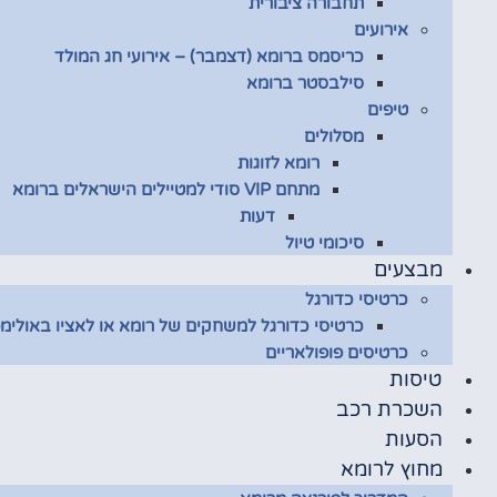
תחבורה ציבורית
אירועים
כריסמס ברומא (דצמבר) – אירועי חג המולד
סילבסטר ברומא
טיפים
מסלולים
רומא לזוגות
מתחם VIP סודי למטיילים הישראלים ברומא
דעות
סיכומי טיול
מבצעים
כרטיסי כדורגל
כרטיסי כדורגל למשחקים של רומא או לאציו באולימפ
כרטיסים פופולאריים
טיסות
השכרת רכב
הסעות
מחוץ לרומא