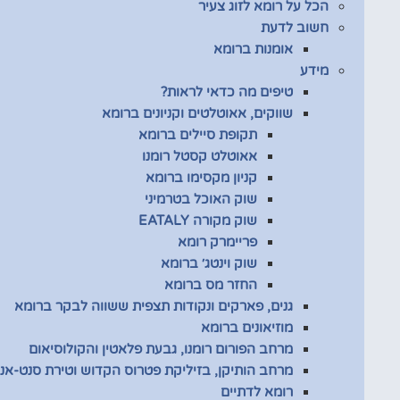
הכל על רומא לזוג צעיר
חשוב לדעת
אומנות ברומא
מידע
טיפים מה כדאי לראות?
שווקים, אאוטלטים וקניונים ברומא
תקופת סיילים ברומא
אאוטלט קסטל רומנו
קניון מקסימו ברומא
שוק האוכל בטרמיני
שוק מקורה EATALY
פריימרק רומא
שוק וינטג׳ ברומא
החזר מס ברומא
גנים, פארקים ונקודות תצפית ששווה לבקר ברומא
מוזיאונים ברומא
מרחב הפורום רומנו, גבעת פלאטין והקולוסיאום
מרחב הותיקן, בזיליקת פטרוס הקדוש וטירת סנט-אנג
רומא לדתיים