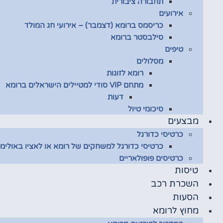
תחבורה ציבורית
אירועים
כריסמס ברומא (דצמבר) – אירועי חג המולד
סילבסטר ברומא
טיפים
מסלולים
רומא לזוגות
מתחם VIP סודי למטיילים הישראלים ברומא
דעות
סיכומי טיול
מבצעים
כרטיסי כדורגל
כרטיסי כדורגל למשחקים של רומא או לאציו באולימפ
כרטיסים פופולאריים
טיסות
השכרת רכב
הסעות
מחוץ לרומא