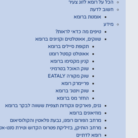
הכל על רומא לזוג צעיר
חשוב לדעת
אומנות ברומא
מידע
טיפים מה כדאי לראות?
שווקים, אאוטלטים וקניונים ברומא
תקופת סיילים ברומא
אאוטלט קסטל רומנו
קניון מקסימו ברומא
שוק האוכל בטרמיני
שוק מקורה EATALY
פריימרק רומא
שוק וינטג׳ ברומא
החזר מס ברומא
גנים, פארקים ונקודות תצפית ששווה לבקר ברומא
מוזיאונים ברומא
מרחב הפורום רומנו, גבעת פלאטין והקולוסיאום
מרחב הותיקן, בזיליקת פטרוס הקדוש וטירת סנט-אנג
רומא לדתיים