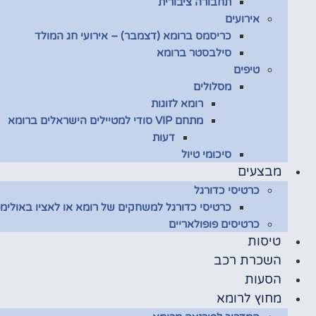
תחבורה ציבורית
אירועים
כריסמס ברומא (דצמבר) – אירועי חג המולד
סילבסטר ברומא
טיפים
מסלולים
רומא לזוגות
מתחם VIP סודי למטיילים הישראלים ברומא
דעות
סיכומי טיול
מבצעים
כרטיסי כדורגל
כרטיסי כדורגל למשחקים של רומא או לאציו באולימפ
כרטיסים פופולאריים
טיסות
השכרת רכב
הסעות
מחוץ לרומא