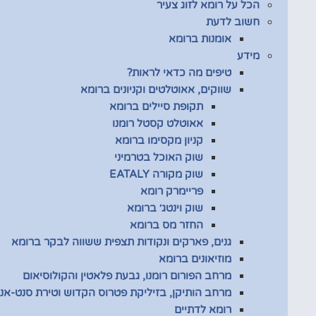
הכל על רומא לזוג צעיר
חשוב לדעת
אומנות ברומא
מידע
טיפים מה כדאי לראות?
שווקים, אאוטלטים וקניונים ברומא
תקופת סיילים ברומא
אאוטלט קסטל רומנו
קניון מקסימו ברומא
שוק האוכל בטרמיני
שוק מקורה EATALY
פריימרק רומא
שוק וינטג׳ ברומא
החזר מס ברומא
גנים, פארקים ונקודות תצפית ששווה לבקר ברומא
מוזיאונים ברומא
מרחב הפורום רומנו, גבעת פלאטין והקולוסיאום
מרחב הותיקן, בזיליקת פטרוס הקדוש וטירת סנט-אנג
רומא לדתיים