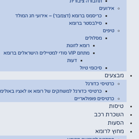
תחבורה ציבורית
אירועים
כריסמס ברומא (דצמבר) – אירועי חג המולד
סילבסטר ברומא
טיפים
מסלולים
רומא לזוגות
מתחם VIP סודי למטיילים הישראלים ברומא
דעות
סיכומי טיול
מבצעים
כרטיסי כדורגל
כרטיסי כדורגל למשחקים של רומא או לאציו באולימפ
כרטיסים פופולאריים
טיסות
השכרת רכב
הסעות
מחוץ לרומא