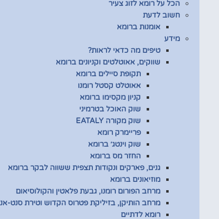
הכל על רומא לזוג צעיר
חשוב לדעת
אומנות ברומא
מידע
טיפים מה כדאי לראות?
שווקים, אאוטלטים וקניונים ברומא
תקופת סיילים ברומא
אאוטלט קסטל רומנו
קניון מקסימו ברומא
שוק האוכל בטרמיני
שוק מקורה EATALY
פריימרק רומא
שוק וינטג׳ ברומא
החזר מס ברומא
גנים, פארקים ונקודות תצפית ששווה לבקר ברומא
מוזיאונים ברומא
מרחב הפורום רומנו, גבעת פלאטין והקולוסיאום
מרחב הותיקן, בזיליקת פטרוס הקדוש וטירת סנט-אנג
רומא לדתיים