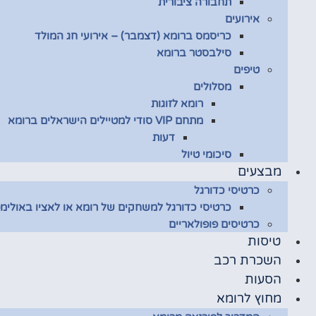
תחבורה ציבורית
אירועים
כריסמס ברומא (דצמבר) – אירועי חג המולד
סילבסטר ברומא
טיפים
מסלולים
רומא לזוגות
מתחם VIP סודי למטיילים הישראלים ברומא
דעות
סיכומי טיול
מבצעים
כרטיסי כדורגל
כרטיסי כדורגל למשחקים של רומא או לאציו באולימפ
כרטיסים פופולאריים
טיסות
השכרת רכב
הסעות
מחוץ לרומא