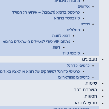
תחבורה ציבורית
אירועים
כריסמס ברומא (דצמבר) – אירועי חג המולד
סילבסטר ברומא
טיפים
מסלולים
רומא לזוגות
מתחם VIP סודי למטיילים הישראלים ברומא
דעות
סיכומי טיול
מבצעים
כרטיסי כדורגל
כרטיסי כדורגל למשחקים של רומא או לאציו באולימפ
כרטיסים פופולאריים
טיסות
השכרת רכב
הסעות
מחוץ לרומא