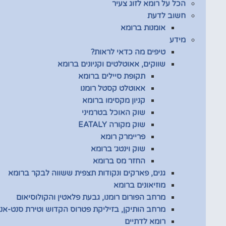
הכל על רומא לזוג צעיר
חשוב לדעת
אומנות ברומא
מידע
טיפים מה כדאי לראות?
שווקים, אאוטלטים וקניונים ברומא
תקופת סיילים ברומא
אאוטלט קסטל רומנו
קניון מקסימו ברומא
שוק האוכל בטרמיני
שוק מקורה EATALY
פריימרק רומא
שוק וינטג׳ ברומא
החזר מס ברומא
גנים, פארקים ונקודות תצפית ששווה לבקר ברומא
מוזיאונים ברומא
מרחב הפורום רומנו, גבעת פלאטין והקולוסיאום
מרחב הותיקן, בזיליקת פטרוס הקדוש וטירת סנט-אנג
רומא לדתיים