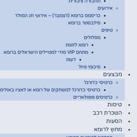
תחבורה ציבורית
אירועים
כריסמס ברומא (דצמבר) – אירועי חג המולד
סילבסטר ברומא
טיפים
מסלולים
רומא לזוגות
מתחם VIP סודי למטיילים הישראלים ברומא
דעות
סיכומי טיול
מבצעים
כרטיסי כדורגל
כרטיסי כדורגל למשחקים של רומא או לאציו באולימפ
כרטיסים פופולאריים
טיסות
השכרת רכב
הסעות
מחוץ לרומא