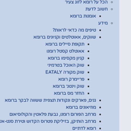
הכל על רומא לזוג צעיר
חשוב לדעת
אומנות ברומא
מידע
טיפים מה כדאי לראות?
שווקים, אאוטלטים וקניונים ברומא
תקופת סיילים ברומא
אאוטלט קסטל רומנו
קניון מקסימו ברומא
שוק האוכל בטרמיני
שוק מקורה EATALY
פריימרק רומא
שוק וינטג׳ ברומא
החזר מס ברומא
גנים, פארקים ונקודות תצפית ששווה לבקר ברומא
מוזיאונים ברומא
מרחב הפורום רומנו, גבעת פלאטין והקולוסיאום
מרחב הותיקן, בזיליקת פטרוס הקדוש וטירת סנט-אנג
רומא לדתיים