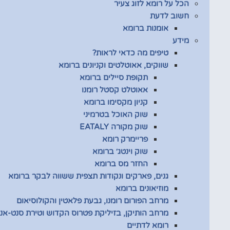
הכל על רומא לזוג צעיר
חשוב לדעת
אומנות ברומא
מידע
טיפים מה כדאי לראות?
שווקים, אאוטלטים וקניונים ברומא
תקופת סיילים ברומא
אאוטלט קסטל רומנו
קניון מקסימו ברומא
שוק האוכל בטרמיני
שוק מקורה EATALY
פריימרק רומא
שוק וינטג׳ ברומא
החזר מס ברומא
גנים, פארקים ונקודות תצפית ששווה לבקר ברומא
מוזיאונים ברומא
מרחב הפורום רומנו, גבעת פלאטין והקולוסיאום
מרחב הותיקן, בזיליקת פטרוס הקדוש וטירת סנט-אנג
רומא לדתיים