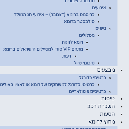
תחבורה ציבורית
אירועים
כריסמס ברומא (דצמבר) – אירועי חג המולד
סילבסטר ברומא
טיפים
מסלולים
רומא לזוגות
מתחם VIP סודי למטיילים הישראלים ברומא
דעות
סיכומי טיול
מבצעים
כרטיסי כדורגל
כרטיסי כדורגל למשחקים של רומא או לאציו באולימפ
כרטיסים פופולאריים
טיסות
השכרת רכב
הסעות
מחוץ לרומא