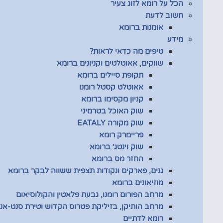
הכל על רומא לזוג צעיר
חשוב לדעת
אומנות ברומא
מידע
טיפים מה כדאי לראות?
שווקים, אאוטלטים וקניונים ברומא
תקופת סיילים ברומא
אאוטלט קסטל רומנו
קניון מקסימו ברומא
שוק האוכל בטרמיני
שוק מקורה EATALY
פריימרק רומא
שוק וינטג׳ ברומא
החזר מס ברומא
גנים, פארקים ונקודות תצפית ששווה לבקר ברומא
מוזיאונים ברומא
מרחב הפורום רומנו, גבעת פלאטין והקולוסיאום
מרחב הותיקן, בזיליקת פטרוס הקדוש וטירת סנט-אנג
רומא לדתיים