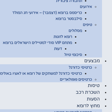
תחבורה ציבורית
אירועים
כריסמס ברומא (דצמבר) – אירועי חג המולד
סילבסטר ברומא
טיפים
מסלולים
רומא לזוגות
מתחם VIP סודי למטיילים הישראלים ברומא
דעות
סיכומי טיול
מבצעים
כרטיסי כדורגל
כרטיסי כדורגל למשחקים של רומא או לאציו באולימפ
כרטיסים פופולאריים
טיסות
השכרת רכב
הסעות
מחוץ לרומא